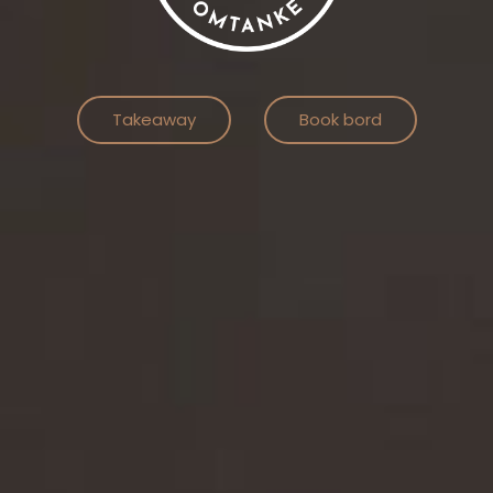
Takeaway
Book bord