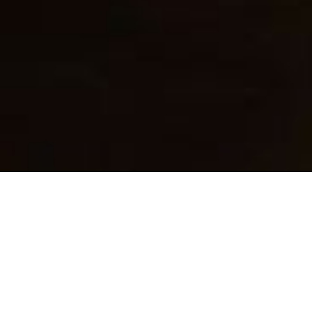
Optimér din madoplevelse
med vores mobilapp!
At bestille mad fra vores restaurant er nu
hurtigere og mere fornøjeligt end
nogensinde før takket være vores
eksklusive mobilapplikation. Hent vores