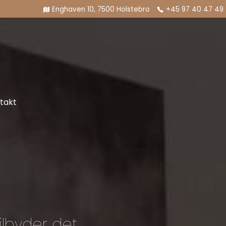
Enghaven 10, 7500 Holstebro
+45 97 40 47 49
takt
ilbyder det