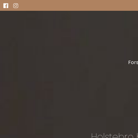
For
Holstebro 