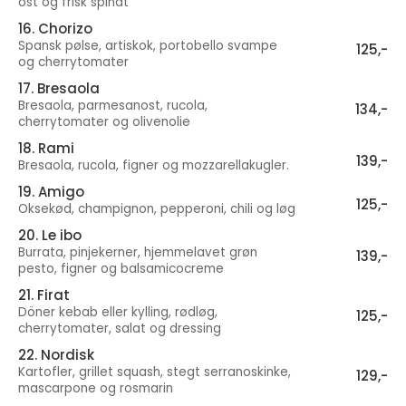
ost og frisk spinat
16. Chorizo
Spansk pølse, artiskok, portobello svampe
125,-
og cherrytomater
17. Bresaola
Bresaola, parmesanost, rucola,
134,-
cherrytomater og olivenolie
18. Rami
139,-
Bresaola, rucola, figner og mozzarellakugler.
19. Amigo
125,-
Oksekød, champignon, pepperoni, chili og løg
20. Le ibo
Burrata, pinjekerner, hjemmelavet grøn
139,-
pesto, figner og balsamicocreme
21. Firat
Döner kebab eller kylling, rødløg,
125,-
cherrytomater, salat og dressing
22. Nordisk
Kartofler, grillet squash, stegt serranoskinke,
129,-
mascarpone og rosmarin