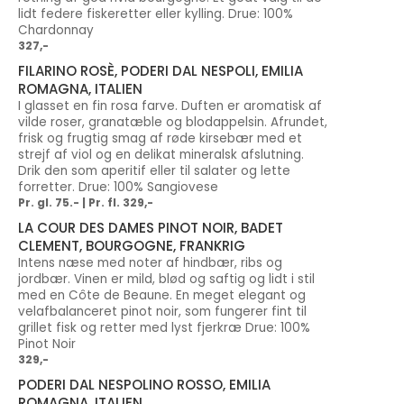
lidt federe fiskeretter eller kylling. Drue: 100%
Chardonnay
327,-
FILARINO ROSÈ, PODERI DAL NESPOLI, EMILIA
ROMAGNA, ITALIEN
I glasset en fin rosa farve. Duften er aromatisk af
vilde roser, granatæble og blodappelsin. Afrundet,
frisk og frugtig smag af røde kirsebær med et
strejf af viol og en delikat mineralsk afslutning.
Drik den som aperitif eller til salater og lette
forretter. Drue: 100% Sangiovese
Pr. gl. 75.- | Pr. fl. 329,-
LA COUR DES DAMES PINOT NOIR, BADET
CLEMENT, BOURGOGNE, FRANKRIG
Intens næse med noter af hindbær, ribs og
jordbær. Vinen er mild, blød og saftig og lidt i stil
med en Côte de Beaune. En meget elegant og
velafbalanceret pinot noir, som fungerer fint til
grillet fisk og retter med lyst fjerkræ Drue: 100%
Pinot Noir
329,-
PODERI DAL NESPOLINO ROSSO, EMILIA
ROMAGNA, ITALIEN