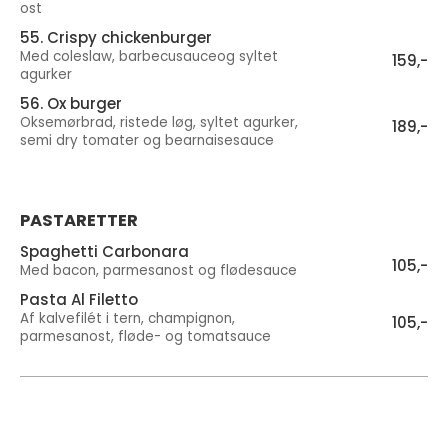
ost
55. Crispy chickenburger
Med coleslaw, barbecusauceog syltet
159,-
agurker
56. Ox burger
Oksemørbrad, ristede løg, syltet agurker,
189,-
semi dry tomater og bearnaisesauce
PASTARETTER
Spaghetti Carbonara
105,-
Med bacon, parmesanost og flødesauce
Pasta Al Filetto
Af kalvefilét i tern, champignon,
105,-
parmesanost, fløde- og tomatsauce