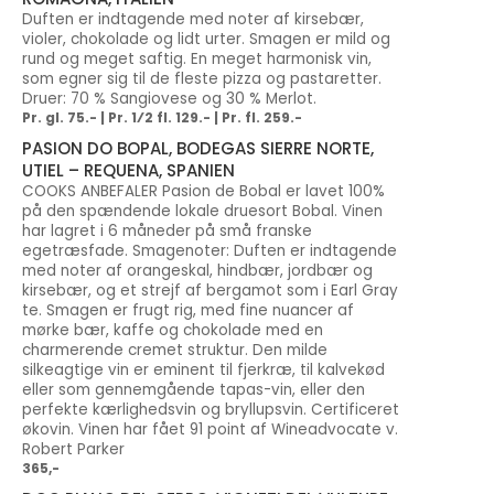
Duften er indtagende med noter af kirsebær,
violer, chokolade og lidt urter. Smagen er mild og
rund og meget saftig. En meget harmonisk vin,
som egner sig til de fleste pizza og pastaretter.
Druer: 70 % Sangiovese og 30 % Merlot.
Pr. gl. 75.- | Pr. 1⁄2 fl. 129.- | Pr. fl. 259.-
PASION DO BOPAL, BODEGAS SIERRE NORTE,
UTIEL – REQUENA, SPANIEN
COOKS ANBEFALER Pasion de Bobal er lavet 100%
på den spændende lokale druesort Bobal. Vinen
har lagret i 6 måneder på små franske
egetræsfade. Smagenoter: Duften er indtagende
med noter af orangeskal, hindbær, jordbær og
kirsebær, og et strejf af bergamot som i Earl Gray
te. Smagen er frugt rig, med fine nuancer af
mørke bær, kaffe og chokolade med en
charmerende cremet struktur. Den milde
silkeagtige vin er eminent til fjerkræ, til kalvekød
eller som gennemgående tapas-vin, eller den
perfekte kærlighedsvin og bryllupsvin. Certificeret
økovin. Vinen har fået 91 point af Wineadvocate v.
Robert Parker
365,-