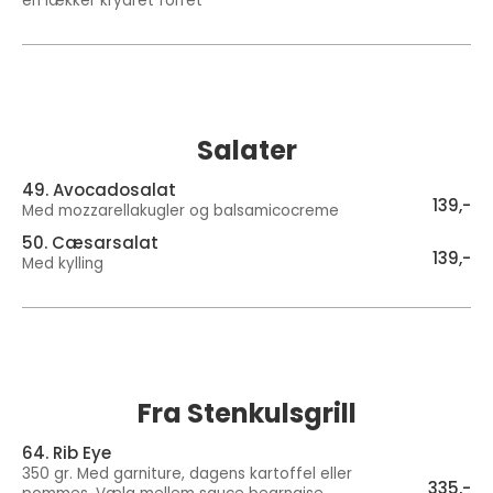
en lækker krydret forret
Salater
49. Avocadosalat
139,-
Med mozzarellakugler og balsamicocreme
50. Cæsarsalat
139,-
Med kylling
Fra Stenkulsgrill
64. Rib Eye
350 gr. Med garniture, dagens kartoffel eller
335,-