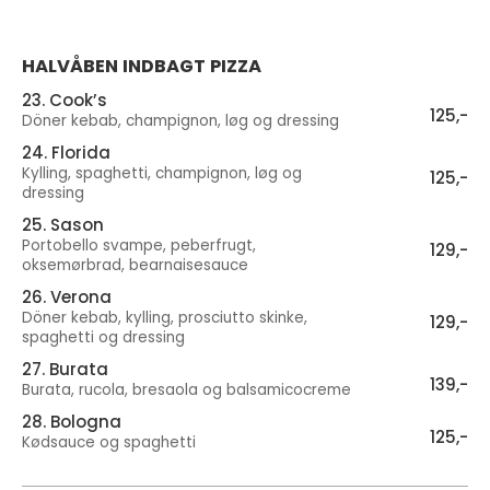
HALVÅBEN INDBAGT PIZZA
23. Cook’s
125,-
Döner kebab, champignon, løg og dressing
24. Florida
Kylling, spaghetti, champignon, løg og
125,-
dressing
25. Sason
Portobello svampe, peberfrugt,
129,-
oksemørbrad, bearnaisesauce
26. Verona
Döner kebab, kylling, prosciutto skinke,
129,-
spaghetti og dressing
27. Burata
139,-
Burata, rucola, bresaola og balsamicocreme
28. Bologna
125,-
Kødsauce og spaghetti