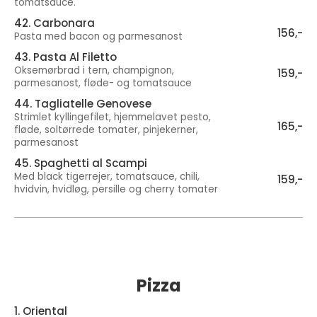
tomatsauce.
42. Carbonara
156,-
Pasta med bacon og parmesanost
43. Pasta Al Filetto
Oksemørbrad i tern, champignon,
159,-
parmesanost, fløde- og tomatsauce
44. Tagliatelle Genovese
Strimlet kyllingefilet, hjemmelavet pesto,
165,-
fløde, soltørrede tomater, pinjekerner,
parmesanost
45. Spaghetti al Scampi
Med black tigerrejer, tomatsauce, chili,
159,-
hvidvin, hvidløg, persille og cherry tomater
Pizza
1. Oriental