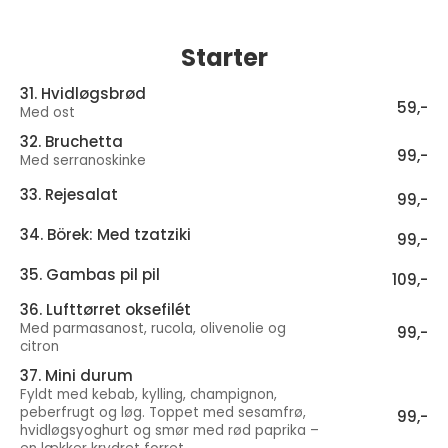
Starter
31. Hvidløgsbrød
59,-
Med ost
32. Bruchetta
99,-
Med serranoskinke
33. Rejesalat
99,-
34. Börek: Med tzatziki
99,-
35. Gambas pil pil
109,-
36. Lufttørret oksefilét
Med parmasanost, rucola, olivenolie og
99,-
citron
37. Mini durum
Fyldt med kebab, kylling, champignon,
peberfrugt og løg. Toppet med sesamfrø,
99,-
hvidløgsyoghurt og smør med rød paprika –