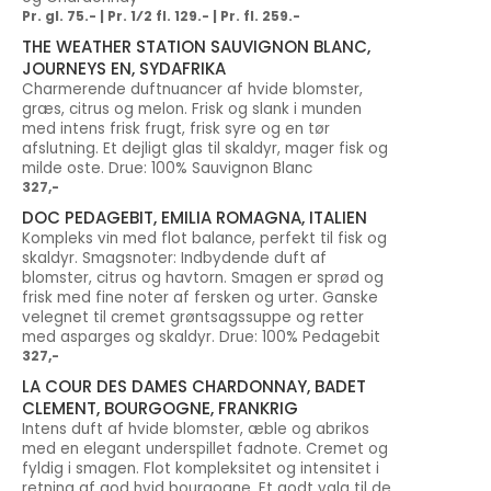
Pr. gl. 75.- | Pr. 1⁄2 fl. 129.- | Pr. fl. 259.-
THE WEATHER STATION SAUVIGNON BLANC,
JOURNEYS EN, SYDAFRIKA
Charmerende duftnuancer af hvide blomster,
græs, citrus og melon. Frisk og slank i munden
med intens frisk frugt, frisk syre og en tør
afslutning. Et dejligt glas til skaldyr, mager fisk og
milde oste. Drue: 100% Sauvignon Blanc
327,-
DOC PEDAGEBIT, EMILIA ROMAGNA, ITALIEN
Kompleks vin med flot balance, perfekt til fisk og
skaldyr. Smagsnoter: Indbydende duft af
blomster, citrus og havtorn. Smagen er sprød og
frisk med fine noter af fersken og urter. Ganske
velegnet til cremet grøntsagssuppe og retter
med asparges og skaldyr. Drue: 100% Pedagebit
327,-
LA COUR DES DAMES CHARDONNAY, BADET
CLEMENT, BOURGOGNE, FRANKRIG
Intens duft af hvide blomster, æble og abrikos
med en elegant underspillet fadnote. Cremet og
fyldig i smagen. Flot kompleksitet og intensitet i
retning af god hvid bourgogne. Et godt valg til de