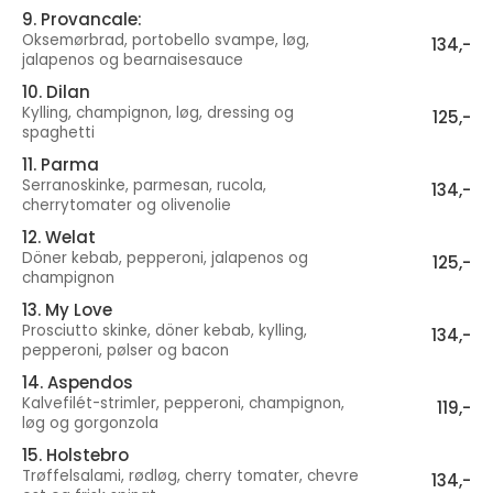
9. Provancale:
Oksemørbrad, portobello svampe, løg,
134,-
jalapenos og bearnaisesauce
10. Dilan
Kylling, champignon, løg, dressing og
125,-
spaghetti
11. Parma
Serranoskinke, parmesan, rucola,
134,-
cherrytomater og olivenolie
12. Welat
Döner kebab, pepperoni, jalapenos og
125,-
champignon
13. My Love
Prosciutto skinke, döner kebab, kylling,
134,-
pepperoni, pølser og bacon
14. Aspendos
Kalvefilét-strimler, pepperoni, champignon,
119,-
løg og gorgonzola
15. Holstebro
Trøffelsalami, rødløg, cherry tomater, chevre
134,-