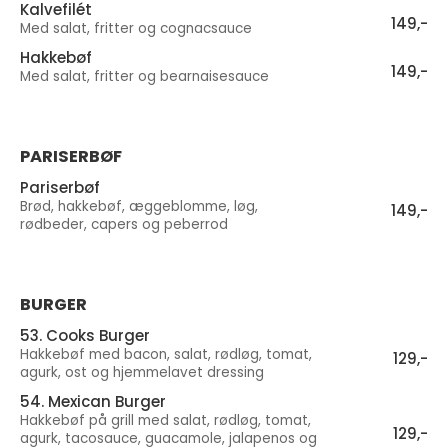
Kalvefilét
149,-
Med salat, fritter og cognacsauce
Hakkebøf
149,-
Med salat, fritter og bearnaisesauce
PARISERBØF
Pariserbøf
Brød, hakkebøf, æggeblomme, løg,
149,-
rødbeder, capers og peberrod
BURGER
53. Cooks Burger
Hakkebøf med bacon, salat, rødløg, tomat,
129,-
agurk, ost og hjemmelavet dressing
54. Mexican Burger
Hakkebøf på grill med salat, rødløg, tomat,
129,-
agurk, tacosauce, guacamole, jalapenos og