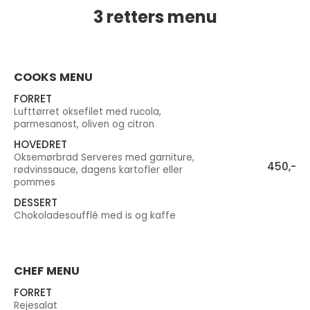
3 retters menu
COOKS MENU
FORRET
Lufttørret oksefilet med rucola,
parmesanost, oliven og citron
HOVEDRET
Oksemørbrad Serveres med garniture,
450,-
rødvinssauce, dagens kartofler eller
pommes
DESSERT
Chokoladesoufflé med is og kaffe
CHEF MENU
FORRET
Rejesalat