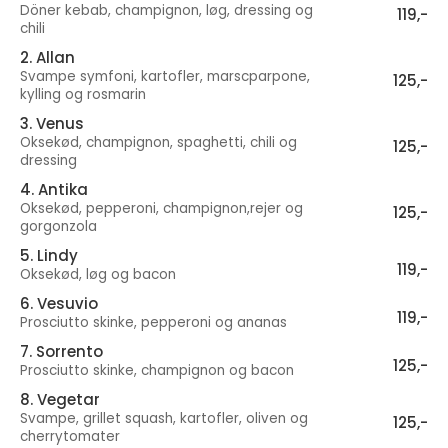
Döner kebab, champignon, løg, dressing og
119,-
chili
2. Allan
Svampe symfoni, kartofler, marscparpone,
125,-
kylling og rosmarin
3. Venus
Oksekød, champignon, spaghetti, chili og
125,-
dressing
4. Antika
Oksekød, pepperoni, champignon,rejer og
125,-
gorgonzola
5. Lindy
119,-
Oksekød, løg og bacon
6. Vesuvio
119,-
Prosciutto skinke, pepperoni og ananas
7. Sorrento
125,-
Prosciutto skinke, champignon og bacon
8. Vegetar
Svampe, grillet squash, kartofler, oliven og
125,-
cherrytomater