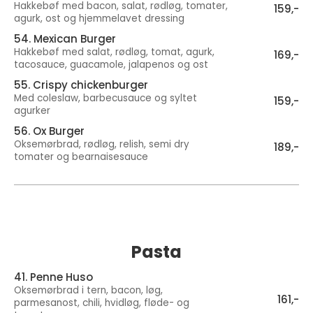
Hakkebøf med bacon, salat, rødløg, tomater,
159,-
agurk, ost og hjemmelavet dressing
54. Mexican Burger
Hakkebøf med salat, rødløg, tomat, agurk,
169,-
tacosauce, guacamole, jalapenos og ost
55. Crispy chickenburger
Med coleslaw, barbecusauce og syltet
159,-
agurker
56. Ox Burger
Oksemørbrad, rødløg, relish, semi dry
189,-
tomater og bearnaisesauce
Pasta
41. Penne Huso
Oksemørbrad i tern, bacon, løg,
161,-
parmesanost, chili, hvidløg, fløde- og