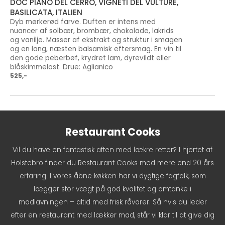
DOC PIANO DEL CERRO, VIGNETI DEL VULTURE,
BASILICATA, ITALIEN
Dyb mørkerød farve. Duften er intens med
nuancer af solbær, brombær, chokolade, lakrids
og vanilje. Masser af ekstrakt og struktur i smagen
og en lang, næsten balsamisk eftersmag. En vin til
den gode peberbøf, krydret lam, dyrevildt eller
blåskimmelost. Drue: Aglianico
525,-
Restaurant Cooks
Vil du have en fantastisk aften med lækre retter? I hjertet af
Holstebro finder du Restaurant Cooks med mere end 20 års
erfaring. I vores åbne køkken har vi dygtige fagfolk, som
lægger stor vægt på god kvalitet og omtanke i
madlavningen – altid med frisk råvarer. Så hvis du leder
efter en restaurant med lækker mad, står vi klar til at give dig