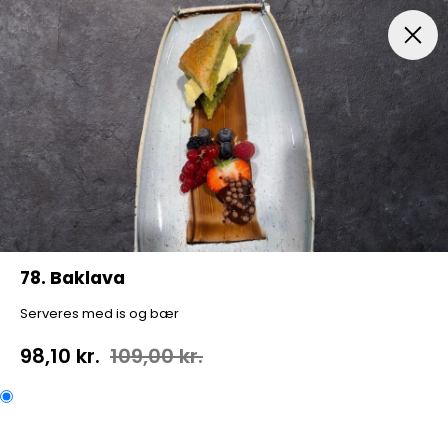
Frokost (kun mellem kl. 11:00 og 16:00)
3 Retters Menu
78. Baklava
Serveres med is og bær
98,10 kr.
109,00 kr.