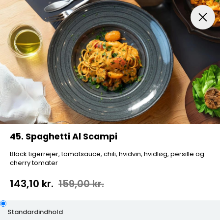
Frokost (kun mellem kl. 11:00 og 16:00)
3 Retters Menu
45. Spaghetti Al Scampi
Black tigerrejer, tomatsauce, chili, hvidvin, hvidløg, persille og
cherry tomater
143,10 kr.
159,00 kr.
Standardindhold